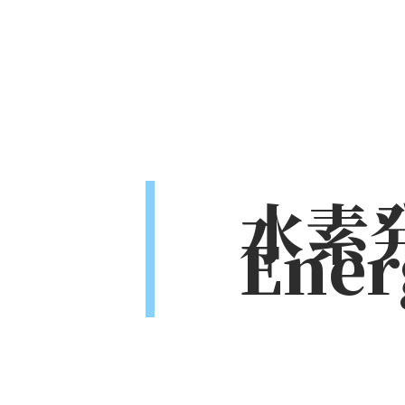
水素発
Ener