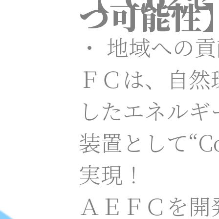
つ可能性
・ 地域への貢
ＦＣは、自然
したエネルギ
装置として“C
実現！
ＡＥＦＣを開