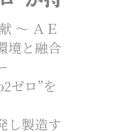
】
献 ～ ＡＥ
環境と融合
ー
o2ゼロ”を
発し製造す