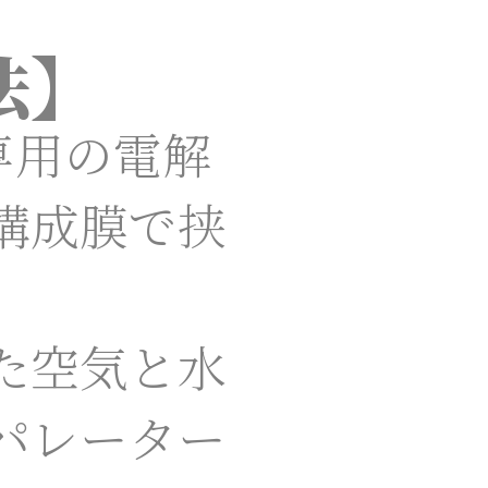
法】
専用の電解
構成膜で挟
た空気と水
パレーター