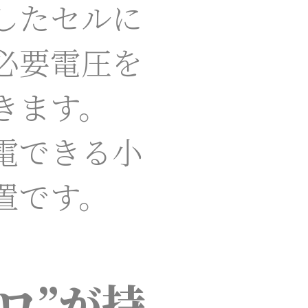
したセルに
必要電圧を
きます。
電できる小
置です。
ゼロ”が持