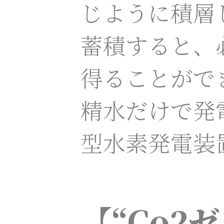
じように積層
蓄積すると、
得ることがで
精水だけで発
型水素発電装
【“Co2