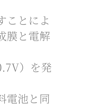
、
すことによ
成膜と電解
.7V）を発
料電池と同