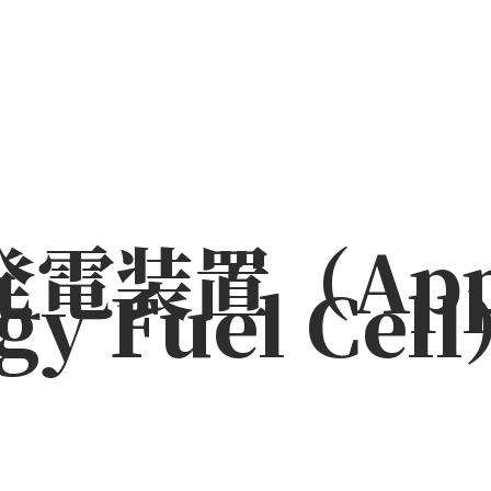
電装置（Appl
gy Fuel Cel