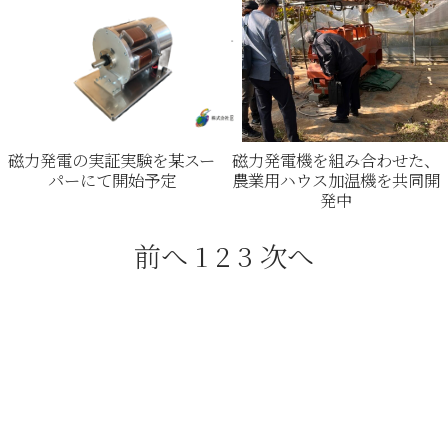
磁力発電の実証実験を某スー
磁力発電機を組み合わせた、
パーにて開始予定
農業用ハウス加温機を共同開
発中
前へ
1
2
3
次へ